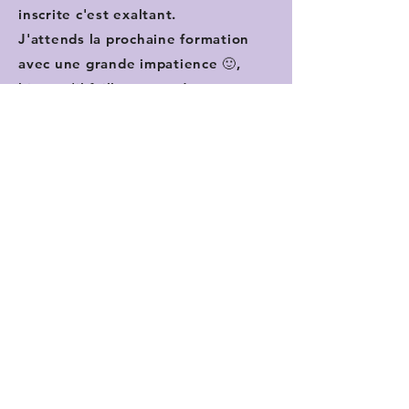
inscrite c'est exaltant.
J'attends la prochaine formation
avec une grande impatience 🙂,
bien qu'il faille apprend à être
patiente 😋😁
❤️
Lydia P.
Deux formations avec Frédéric,
deux expériences uniques,
incroyables. Frédéric prend le
temps avec chacun de nous, il est à
l'écoute de nos questionnements,
de nos vécus. Il dégage une
douceur, une empathie, une