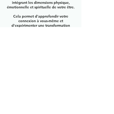
intégrant les dimensions physique,
émotionnelle et spirituelle de votre être.
Cela permet d'approfondir votre
connexion à vous-même et
d'expérimenter une transformation
positive à différents niveaux.
​Le prix comprend : - votre trousse avec un
Gua Sha - votre manuel de formation - une
vidéo retraçant le soin pour votre
perfectionnement - une huile infusée -
votre référencement sur le site Human Life
Academy
Durée de la formation : 5h
Tarif de l'initiation 5h : 190 €
Frédéric Dargaud
06 33 20 47 50
|