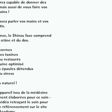
erez capable de donner des
ais aussi de vous faire vos
ins !​
issez parler vos mains et vos
is.
nce, le Shinzu face comprend
crâne et du dos.
 cernes
des toxines
au restaurés
guine optimisé
es épaules détendus
du stress
% naturel !
ppareil issu de la médécine
ent élaborées pour ce soin -
idéo retraçant le soin pour
 référencement sur le site
Academy​​