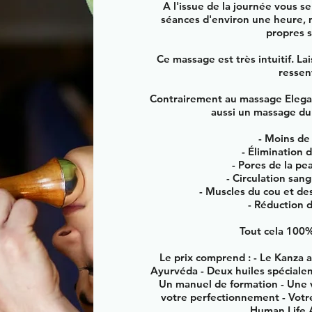
A l'issue de la journée vous s
séances d'environ une heure, m
propres so
Ce massage est très intuitif. La
ressent
Contrairement au massage Elega
aussi un massage du 
- Moins de
- Élimination 
- Pores de la pe
- Circulation san
- Muscles du cou et d
- Réduction 
Tout cela 100
Le prix comprend : - Le Kanza a
Ayurvéda - Deux huiles spécialem
Un manuel de formation - Une v
votre perfectionnement - Votre
Human Life 