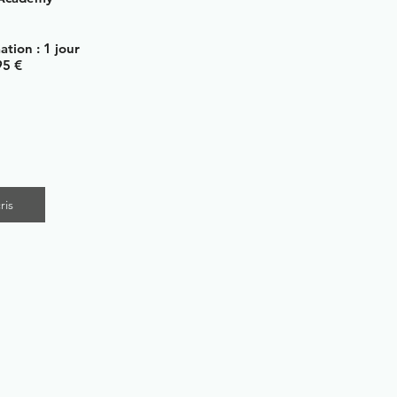
tion : 1 jour
295 €
ris